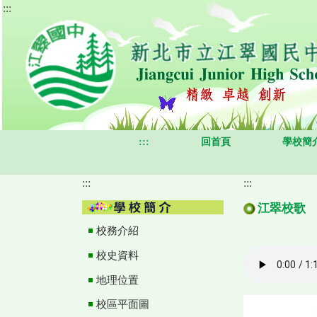
:::
跳
到
主
要
內
容
區
:::
回首頁
學校簡
:::
:::
江翠校歌
校務介紹
校史資料
地理位置
校區平面圖