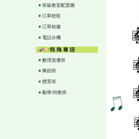
班級教室配置圖
江翠校歌
江翠校徽
電話分機
數理資優班
舞蹈班
體育班
勵學/特教班