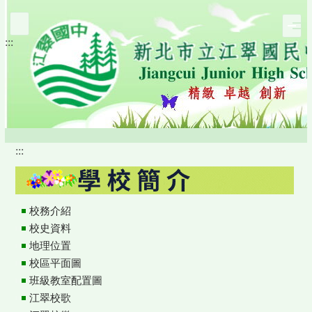
跳
到
:::
主
要
內
容
區
:::
校務介紹
校史資料
地理位置
校區平面圖
班級教室配置圖
江翠校歌