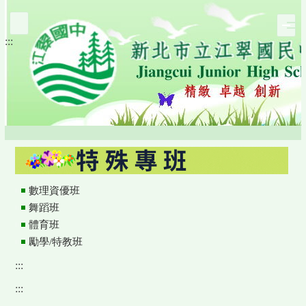
跳
到
:::
主
要
內
容
區
數理資優班
舞蹈班
體育班
勵學/特教班
:::
:::