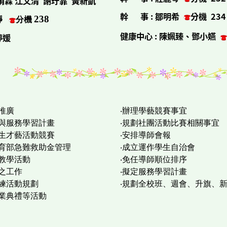
侑霖 江文清 謝玗霏
黃新凱
幹 事
:
鄒明希
分機
23
靜
238
分機
健康中心
:
陳姵臻、鄧小嬿
婷媛
推廣
‧辦理學藝競賽事宜
育與服務學習計畫
‧規劃社團活動比賽相關事宜
學生才藝活動競賽
‧安排導師會報
教育部急難救助金管理
‧成立運作學生自治會
外教學活動
‧免任導師順位排序
之工作
‧擬定服務學習計畫
演練活動規劃
‧規劃全校班、週會、升旗、
畢業典禮等活動