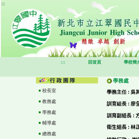
:::
跳
到
主
要
內
容
區
:::
回首頁
學校簡
學務處
:
吳
校長室
學務主任
教務處
:
廖
訓育組長
學務處
訓育副組長
:
輔導處
衛生組長
:
林
總務處