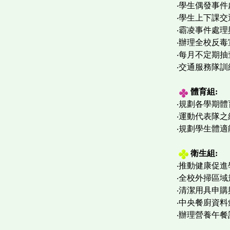
‧學生偶發事
‧學生上下課
‧霸凌事件處
‧辦理全
‧每月不
‧交通服務隊
體育
組
:
‧規劃各學期
‧運動代表隊
‧規劃學生體適
衛生
組
:
‧推動健康促
‧全校外掃區
‧清潔用具申購
‧中央餐廚資
‧辦理營養午