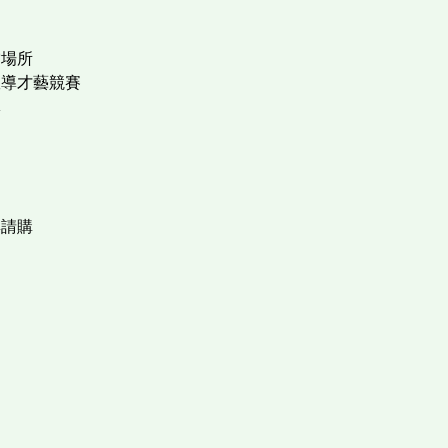
當場所
宣導才藝競賽
導
與請購