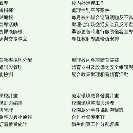
件處理
‧校內外巡邏工作
交通指揮
‧處理性別平等案件
理與通報
‧每月校外聯合巡邏網咖及不
校反毒宣導活動
‧辦理七年級交通安全及反毒
定期抽查尿液篩檢
‧季節更替時進行服裝儀容宣
訓練與交接事宜
‧專任教師導護輪值安排
體育教學場地分配
‧辦理校內各項體育競賽
之組訓與管理
‧體育器材及設備之安全維護
能檢測
‧配合政策辦理相關體育活動
進學校計畫
‧擬定環境教育發展計畫
域規劃與編排
‧校園環境整潔與清理
與管理
‧校園意外事件協助與醫護
料彙整與異物通報
‧合作社督導事宜
餐訂購數量統計
‧衛生糾察工作分配督導