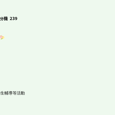
4
機 239
分
新生輔導等活動