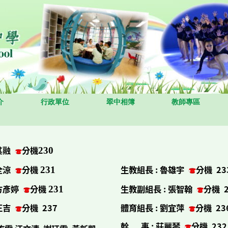
介
行政單位
翠中相簿
教師專區
其融
分機
230
全涼
分機
生教組長
:
魯雄宇
分機 23
23
1
方彥婷
分機
生教副組長
:
張智翰
分機 2
23
1
正吉
分機 237
體育組長
:
劉宜萍
分機 23
幹 事
: 莊麗琴
分機 23