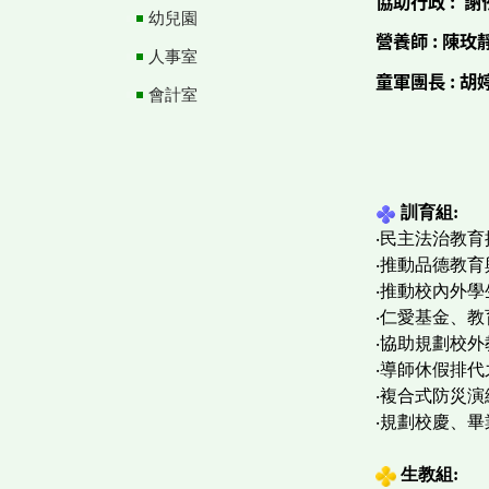
協助行政
:
謝
幼兒園
營養師
:
陳玫
人事室
童軍團長
: 胡
會計室
訓育
組
:
‧民主法治教育
‧推動品德教
‧推動校內外
‧仁愛基金、
‧協助規劃校
‧導師休假排代
‧複合式防災
‧規劃校慶、
生教
組
: