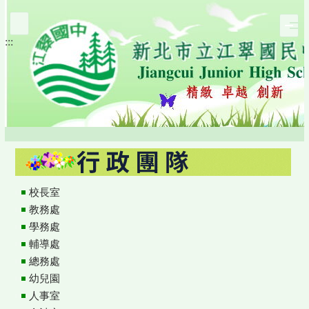
跳
到
:::
主
要
內
容
區
校長室
教務處
學務處
輔導處
總務處
幼兒園
人事室