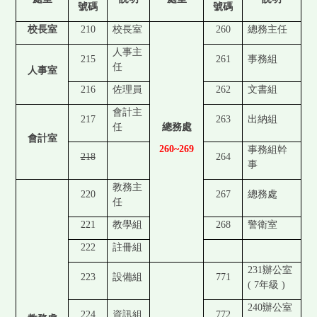
號碼
號碼
校長室
210
校長室
260
總務主任
人事主
215
261
事務組
任
人事室
216
佐理員
262
文書組
會計主
217
263
出納組
任
總務處
會計室
260~269
事務組幹
218
264
事
教務主
220
267
總務處
任
221
教學組
268
警衛室
222
註冊組
231
辦公室
223
設備組
771
( 7
年級 )
240
辦公室
224
資訊組
772