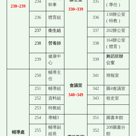
234
335
幹事
(
專任 )
230~239
330~339
138
辦公室
236
體育組
336
(
特教 )
237
衛生組
337
202
辦公室
164
辦公室
238
營養師
338
(
體育 )
健康中
舞蹈班辦
239
339
心
公室
輔導主
250
341
簡報室
任
會議室
251
輔導組
342
圓4
會議室
340~349
252
資料組
343
校史室
253
特教組
254
專輔3
351
圖書本館
輔導副
208
圖書分
255
352
輔導處
組長
館