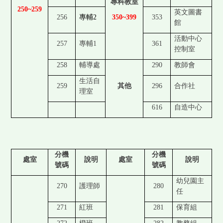
專科教室
250~259
英文圖書
256
專輔2
350~399
353
館
活動中心
257
專輔1
361
控制室
258
輔導處
290
教師會
生活自
259
其他
296
合作社
理室
616
自造中心
分機
分機
處室
說明
處室
說明
號碼
號碼
幼兒園主
270
護理師
280
任
271
紅班
281
保育組