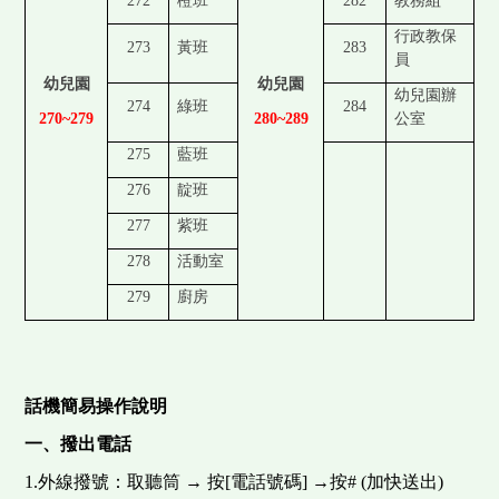
272
橙班
282
教務組
行政教保
273
黃班
283
員
幼兒園
幼兒園
幼兒園辦
274
綠班
284
270~279
280~289
公室
275
藍班
276
靛班
277
紫班
278
活動室
279
廚房
話機簡易操作說明
一、撥出電話
1.外線撥號：取聽筒 → 按[電話號碼] →按# (加快送出)