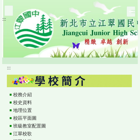
跳
到
:::
主
要
內
容
區
:::
校務介紹
校史資料
地理位置
校區平面圖
班級教室配置圖
江翠校歌