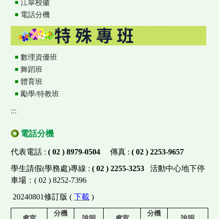
江翠校徽
電話分機
數理資優班
舞蹈班
體育班
勵學/特教班
:::
電話分機
代表電話 :
( 02 ) 8979-0504
傳真 :
( 02 ) 2253-9657
學生請假(學務處)專線 :
( 02 ) 2255-3253
活動中心地下停
車場：( 02 ) 8252-7396
20240801修訂版 (
下載
)
分機
分機
處室
說明
處室
說明