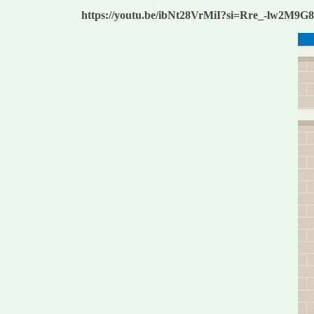
https://youtu.be/ibNt28VrMiI?si=Rre_-lw2M9