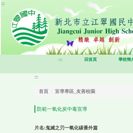
:::
跳
到
主
要
內
容
區
:::
回首頁
學校簡
:::
首頁
宣導專區_友善校園
防範一氧化炭中毒宣導
片名:鬼滅之刃一氧化碳番外篇