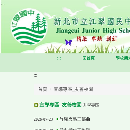
:::
跳
到
主
要
內
容
區
:::
回首頁
學校簡
:::
首頁
宣導專區_友善校園
宣導專區_友善校園
升學專區
詐騙套路三部曲
2026-07-23