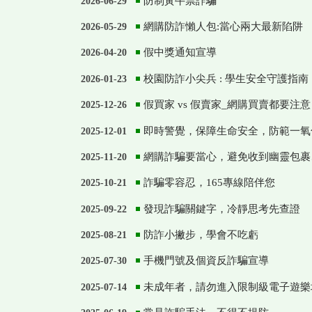
防制黃牛票詐騙
2026-06-29
網購防詐懶人包:當心兩大最新陷阱
2026-05-29
假中獎通知宣導
2026-04-20
校園防詐小尖兵 : 學生安全守護指南
2026-01-23
假買家 vs 假賣家_網購買賣都要注意
2025-12-26
即時警覺，保障生命安全，防範一氧
2025-12-01
網購詐騙要當心，避免收到幽靈包裹
2025-11-20
詐騙零容忍，165專線陪伴您
2025-10-21
發現詐騙關鍵字，冷靜思考先查證
2025-09-22
防詐小撇步，學會不吃虧
2025-08-21
手機門號及個資反詐騙宣導
2025-07-30
未成年者，請勿進入限制級電子遊樂
2025-07-14