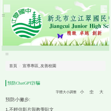
跳
到
:::
主
要
內
容
區
:::
首頁
宣導專區_友善校園
預防ChatGPT詐騙
小
中
大
字體大小調整
預防小撇步:
1.不輕信影片與教學貼文