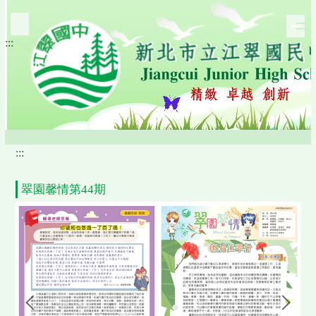
跳
到
:::
主
要
內
容
區
:::
翠園馨情第44期