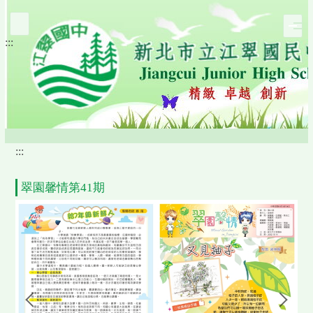
跳
到
:::
主
要
內
容
區
:::
翠園馨情第41期