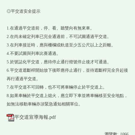
◎平交道安全提示
1.在通過平交道前，停、看、聽雙向有無來車。
2.在尚未確定列車已完全通過前，不可試圖通過平交道。
3.在列車接近時，應與柵欄或軌道至少五公尺以上之距離。
4.不要試圖與列車比賽通過。
5.於號誌化平交道，應待停止通行燈號停止後才可通過。
6.平交道遮斷桿開始放下後即應停止通行，並待遮斷桿完全升起後
再行通過平交道。
7.在平交道不可回轉，也不可將車輛停止於平交道上。
8.如果車輛於平交道上熄火，應立即下車並將車輛移至安全地點，
如無法移動車輛亦須緊急通知相關單位。
平交道宣導海報.pdf
瀏覽數:
1066