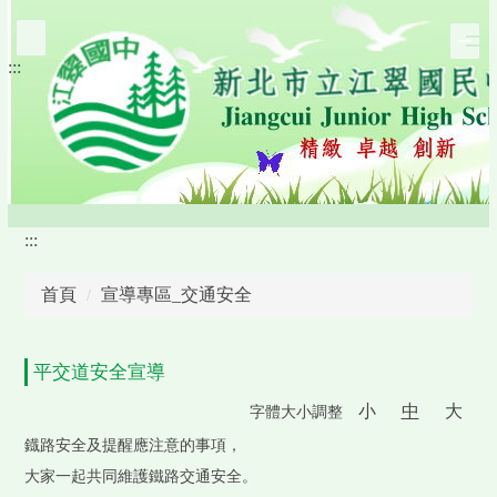
跳
到
:::
主
要
內
容
區
:::
首頁
宣導專區_交通安全
平交道安全宣導
小
中
大
字體大小調整
鐡路安全及提醒應注意的事項，
大家一起共同維護鐵路交通安全。