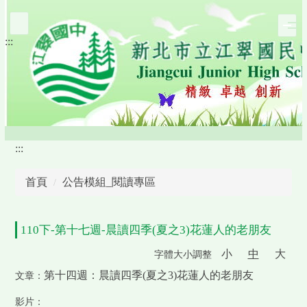
跳
到
:::
主
要
內
容
區
:::
首頁
公告模組_閱讀專區
110下-第十七週-晨讀四季(夏之3)花蓮人的老朋友
小
中
大
字體大小調整
第十四週：晨讀四季(夏之3)花蓮人的老朋友
文章：
影片：