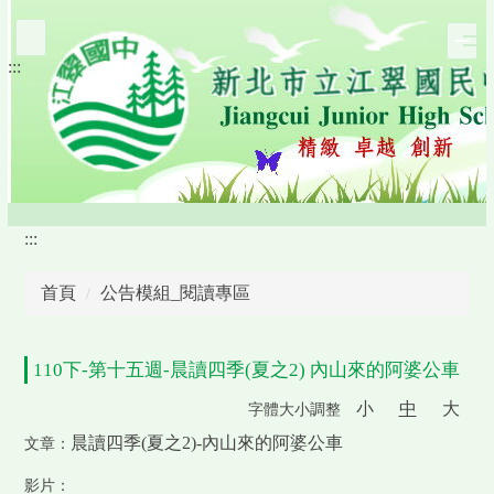
跳
到
:::
主
要
內
容
區
:::
首頁
公告模組_閱讀專區
110下-第十五週-晨讀四季(夏之2) 內山來的阿婆公車
小
中
大
字體大小調整
晨讀四季(夏之2)-內山來的阿婆公車
文章：
影片：