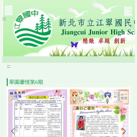
跳
到
:::
主
要
內
容
區
:::
翠園馨情第6期