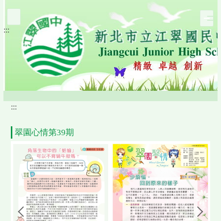
跳
到
:::
主
要
內
容
區
:::
翠園心情第39期