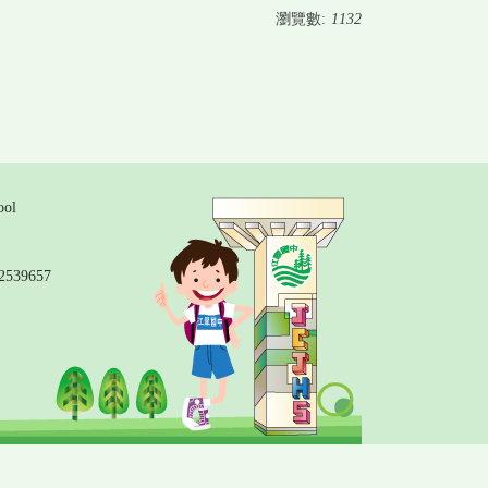
瀏覽數:
1132
ol
2539657