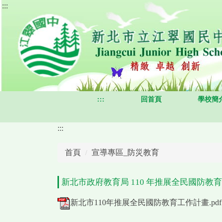
:::
跳
到
主
要
內
容
區
:::
回首頁
學校簡
:::
首頁
宣導專區_防災教育
新北市政府教育局 110 年推展全民國防教
新北市110年推展全民國防教育工作計畫.pdf