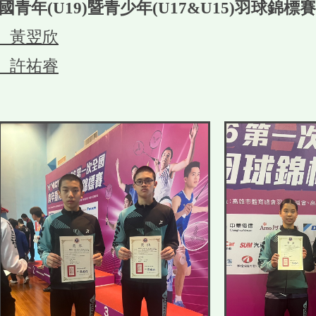
青年(U19)暨青少年(U17&U15)羽球錦標
祐、黃翌欣
祐、許祐睿