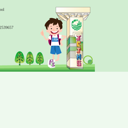
ol
2539657