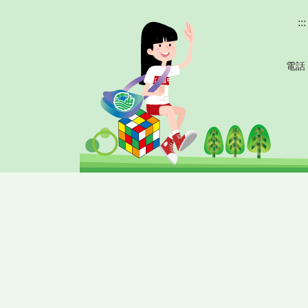
:::
電話 : (