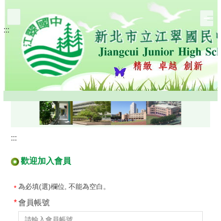
跳
到
:::
主
要
內
容
區
:::
歡迎加入會員
為必填(選)欄位, 不能為空白。
*
會員帳號