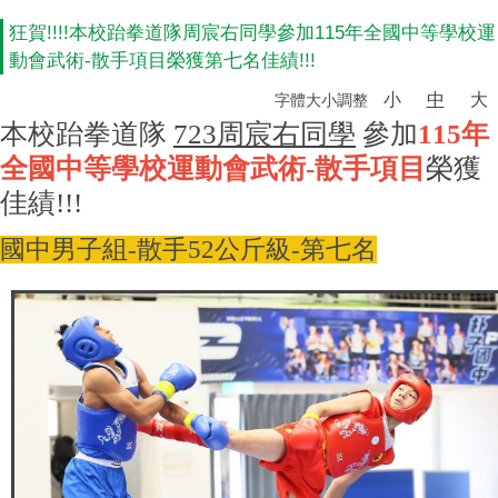
狂賀!!!!本校跆拳道隊周宸右同學參加115年全國中等學校運
動會武術-散手項目榮獲第七名佳績!!!
小
中
大
字體大小調整
本校跆拳道隊
723周宸右同學
參加
115年
全國中等學校運動會武術-散手項目
榮獲
佳績!!!
國中男子組-散手52公斤級-第七名